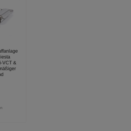
uffanlage
iesta
Ti-VCT &
nmäßiger
nd
en