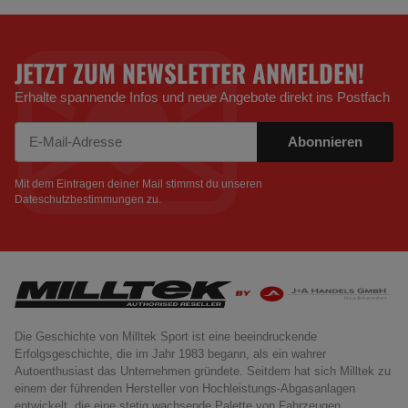
JETZT ZUM NEWSLETTER ANMELDEN!
Erhalte spannende Infos und neue Angebote direkt ins Postfach
Abonnieren
Newsletter Abonnieren
Mit dem Eintragen deiner Mail stimmst du unseren
Dateschutzbestimmungen
zu.
Die Geschichte von Milltek Sport ist eine beeindruckende
Erfolgsgeschichte, die im Jahr 1983 begann, als ein wahrer
Autoenthusiast das Unternehmen gründete. Seitdem hat sich Milltek zu
einem der führenden Hersteller von Hochleistungs-Abgasanlagen
entwickelt, die eine stetig wachsende Palette von Fahrzeugen