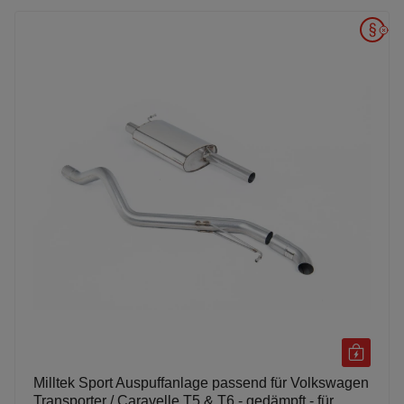
Milltek Sport Auspuffanlage passend für Volkswagen
Transporter / Caravelle T5 & T6 - gedämpft - für