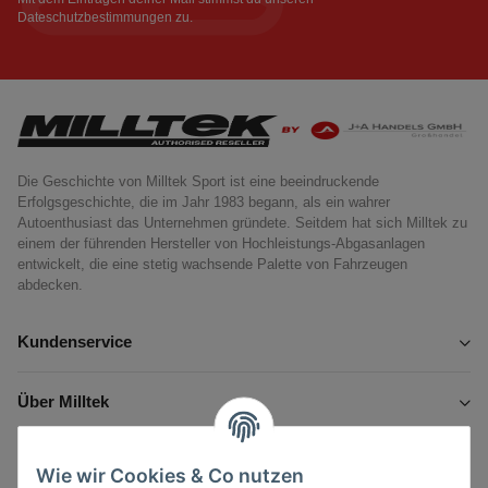
Dateschutzbestimmungen
zu.
Die Geschichte von Milltek Sport ist eine beeindruckende
Erfolgsgeschichte, die im Jahr 1983 begann, als ein wahrer
Autoenthusiast das Unternehmen gründete. Seitdem hat sich Milltek zu
einem der führenden Hersteller von Hochleistungs-Abgasanlagen
entwickelt, die eine stetig wachsende Palette von Fahrzeugen
abdecken.
Kundenservice
Über Milltek
Informationen
Wie wir Cookies & Co nutzen