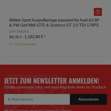
Milltek Sport Auspuffanlage passend für Audi A3 8P
& VW Golf Mk6 GTD & Scirocco GT 2.0 TDI 170PS
UVP: 978,94 €
1.182,90 €
*
881,05 € -
Für Dich bestellbar
JETZT ZUM NEWSLETTER ANMELDEN!
Erhalte spannende Infos und neue Angebote direkt ins Postfach
Abonnieren
Newsletter Abonnieren
Mit dem Eintragen deiner Mail stimmst du unseren