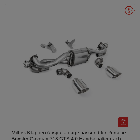
Milltek Klappen Auspuffanlage passend für Porsche
Boxster Cayman 718 GTS 4.0 Handschalter nach