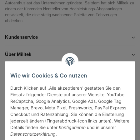
Autoenthusiast das Unternehmen gründete. Seitdem hat sich Milltek zu
einem der führenden Hersteller von Hochleistungs-Abgasanlagen
entwickelt, die eine stetig wachsende Palette von Fahrzeugen
abdecken.
Kundenservice
Über Milltek
Informationen
Wie wir Cookies & Co nutzen
Durch Klicken auf „Alle akzeptieren“ gestatten Sie den
Gesetzliche Informationen
Einsatz folgender Dienste auf unserer Website: YouTube,
ReCaptcha, Google Analytics, Google Ads, Google Tag
Manager, Brevo, Meta Pixel, Freshworks, PayPal Express
Checkout und Ratenzahlung. Sie können die Einstellung
jederzeit ändern (Fingerabdruck-Icon links unten). Weitere
Vertrag widerrufen
Details finden Sie unter
Konfigurieren
und in unserer
Datenschutzerklärung
.
Sicher bezahlen via: