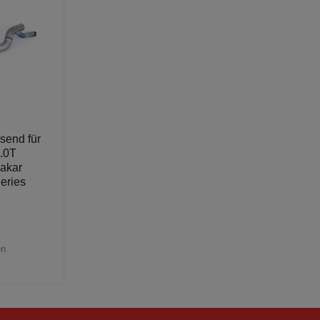
send für
.0T
akar
Series
en