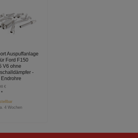
port Auspuffanlage
ür Ford F150
5 V6 ohne
schalldämpfer -
 Endrohre
98 €
€
*
tellbar
a. 4 Wochen