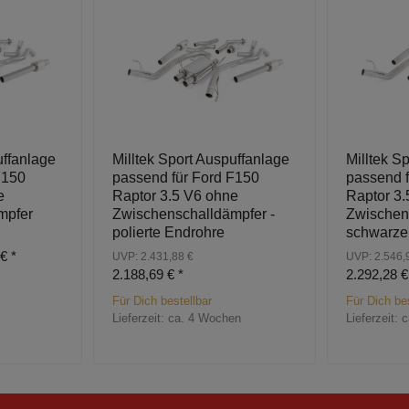
uffanlage
Milltek Sport Auspuffanlage
Milltek S
F150
passend für Ford F150
passend f
e
Raptor 3.5 V6 ohne
Raptor 3.
mpfer
Zwischenschalldämpfer -
Zwischen
polierte Endrohre
schwarze
 €
*
UVP: 2.431,88 €
UVP: 2.546,
2.188,69 €
*
2.292,28 
Für Dich bestellbar
Für Dich bes
Lieferzeit:
ca. 4 Wochen
Lieferzeit:
c