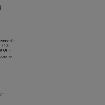
send für
340i -
mit OPF
delle ab
-
age