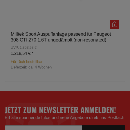
Milltek Sport Auspuffanlage passend für Peugeot
308 GTI 270 1.6T ungedämpft (non-resonated)
UVP: 1.353,93 €
1.218,54 €
*
Für Dich bestellbar
Lieferzeit:
ca. 4 Wochen
JETZT ZUM NEWSLETTER ANMELDEN!
Erhalte spannende Infos und neue Angebote direkt ins Postfach