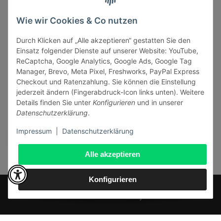
Informationen
Wie wir Cookies & Co nutzen
Durch Klicken auf „Alle akzeptieren“ gestatten Sie den
Gesetzliche Informationen
Einsatz folgender Dienste auf unserer Website: YouTube,
ReCaptcha, Google Analytics, Google Ads, Google Tag
Manager, Brevo, Meta Pixel, Freshworks, PayPal Express
Checkout und Ratenzahlung. Sie können die Einstellung
jederzeit ändern (Fingerabdruck-Icon links unten). Weitere
Vertrag widerrufen
Details finden Sie unter
Konfigurieren
und in unserer
Datenschutzerklärung
.
Sicher bezahlen via:
Impressum
|
Datenschutzerklärung
Alle akzeptieren
Konfigurieren
* Alle Preise inkl. gesetzlicher USt., zzgl.
Versand
© J+A Handels GmbH
Perfected by
Dreizack Medien
.
Powered by
JTL-Shop