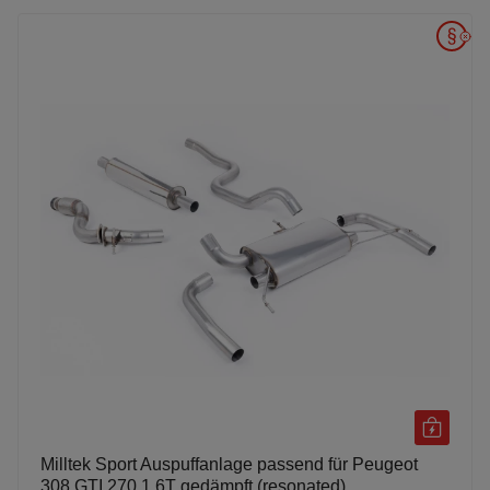
Milltek Sport Auspuffanlage passend für Peugeot
308 GTI 270 1.6T gedämpft (resonated)