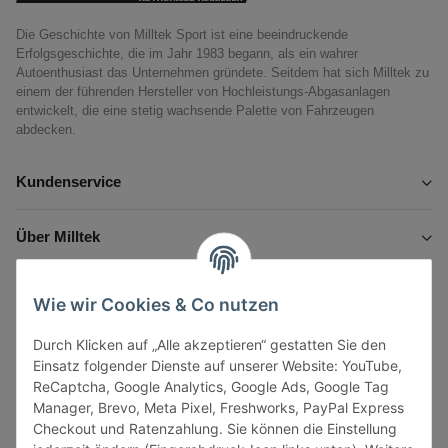
Die Geschichte von Milltek Sport ist eine beeindruckende
Erfolgsgeschichte, die im Jahr 1983 begann, als ein wahrer
Autoenthusiast das Unternehmen gründete. Seitdem hat sich Milltek zu
einem der führenden Hersteller von Hochleistungs-Abgasanlagen
entwickelt, die eine stetig wachsende Palette von Fahrzeugen
abdecken.
Kundenservice
Über Milltek
Informationen
Wie wir Cookies & Co nutzen
Durch Klicken auf „Alle akzeptieren“ gestatten Sie den
Gesetzliche Informationen
Einsatz folgender Dienste auf unserer Website: YouTube,
ReCaptcha, Google Analytics, Google Ads, Google Tag
Manager, Brevo, Meta Pixel, Freshworks, PayPal Express
Checkout und Ratenzahlung. Sie können die Einstellung