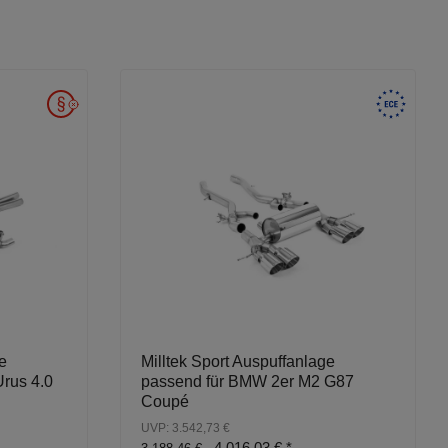
e
Milltek Sport Auspuffanlage
Urus 4.0
passend für BMW 2er M2 G87
Coupé
UVP: 3.542,73 €
4.016,03 €
*