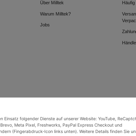
Über Milltek
Häufig
Warum Milltek?
Versan
Verpac
Jobs
Zahlun
Händle
den Einsatz folgender Dienste auf unserer Website: YouTube, ReCaptc
 Brevo, Meta Pixel, Freshworks, PayPal Express Checkout und
ndern (Fingerabdruck-Icon links unten). Weitere Details finden Sie un