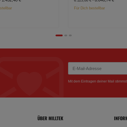
-
6.125,00 € -
stellbar
Für Dich bestellbar
Newsletter Abonnieren
Mit dem Eintragen deiner Mail stimms
ÜBER MILLTEK
INFOR