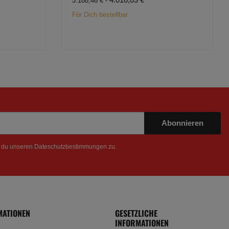
3.188,46 € -
Für Dich bestellbar
Abonnieren
t du unseren
Dateschutzbestimmungen
zu.
MATIONEN
GESETZLICHE
INFORMATIONEN