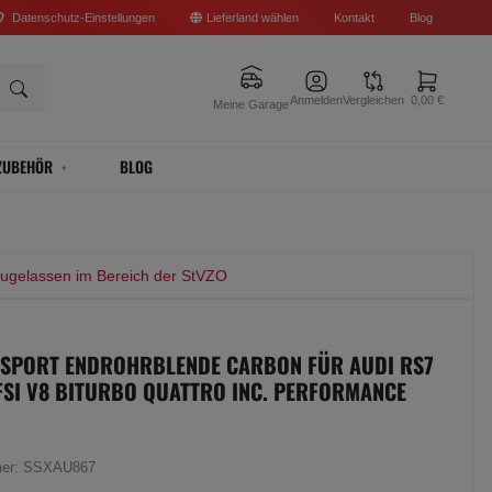
Datenschutz-Einstellungen
Lieferland wählen
Kontakt
Blog
Anmelden
Vergleichen
0,00 €
Meine Garage
ZUBEHÖR
BLOG
zugelassen im Bereich der StVZO
 SPORT ENDROHRBLENDE CARBON FÜR AUDI RS7
TFSI V8 BITURBO QUATTRO INC. PERFORMANCE
mer:
SSXAU867