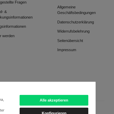
 gestellte Fragen
Allgemeine
d- &
Geschäftsbedingungen
kungsinformationen
Datenschutzerklärung
gsinformationen
Widerrufsbelehrung
r werden
Seitenübersicht
Impressum
ha,
Alle akzeptieren
ter
Konfigurieren