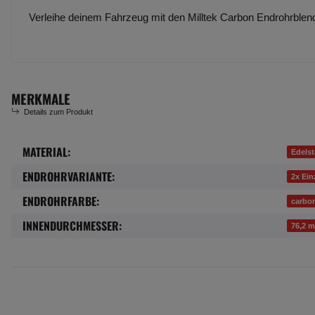
Verleihe deinem Fahrzeug mit den Milltek Carbon Endrohrblen
MERKMALE
Details zum Produkt
MATERIAL:
Produkteigenschaft
Wert
Edelst
ENDROHRVARIANTE:
2x Ein
ENDROHRFARBE:
carbo
INNENDURCHMESSER:
76,2 