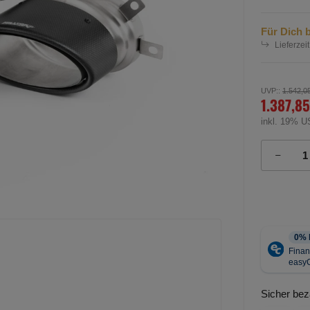
Für Dich b
Lieferzeit
UVP:
:
1.542,0
1.387,85
inkl. 19% U
Sicher bez