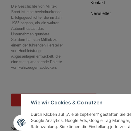
Kontakt
Die Geschichte von Milltek
Sport ist eine beeindruckende
Newsletter
Erfolgsgeschichte, die im Jahr
1983 begann, als ein wahrer
Autoenthusiast das
Unternehmen gründete.
Seitdem hat sich Milltek zu
einem der führenden Hersteller
von Hochleistungs-
Abgasanlagen entwickelt, die
eine stetig wachsende Palette
von Fahrzeugen abdecken.
Vertrag widerrufen
Wie wir Cookies & Co nutzen
Durch Klicken auf „Alle akzeptieren“ gestatten Sie 
Google Analytics, Google Ads, Google Tag Manager,
Ratenzahlung. Sie können die Einstellung jederzeit ä
Sicher bezahlen via: