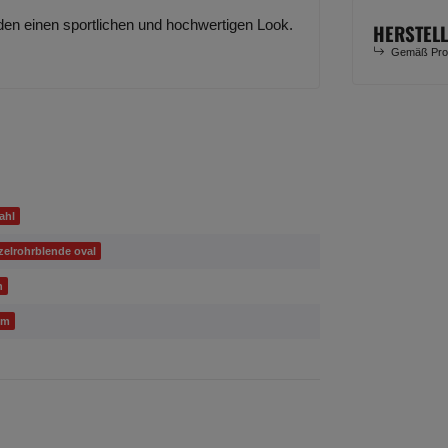
den einen sportlichen und hochwertigen Look.
HERSTEL
Gemäß Prod
ahl
zelrohrblende oval
n
mm