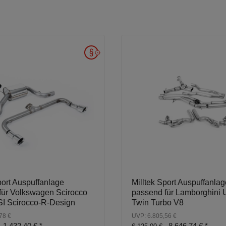
port Auspuffanlage
Milltek Sport Auspuffanlag
für Volkswagen Scirocco
passend für Lamborghini 
SI Scirocco-R-Design
Twin Turbo V8
78 €
UVP: 6.805,56 €
1.432,40 €
*
8.646,74 €
*