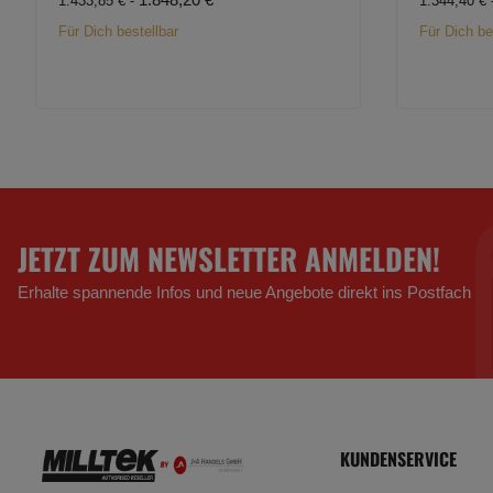
1.433,85 € -
1.344,40 € 
Für Dich bestellbar
Für Dich be
JETZT ZUM NEWSLETTER ANMELDEN!
Erhalte spannende Infos und neue Angebote direkt ins Postfach
KUNDENSERVICE