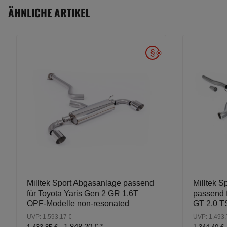
ÄHNLICHE ARTIKEL
Milltek Sport Abgasanlage passend
Milltek S
für Toyota Yaris Gen 2 GR 1.6T
passend 
OPF-Modelle non-resonated
GT 2.0 T
UVP: 1.593,17 €
UVP: 1.493,
1.848,20 €
*