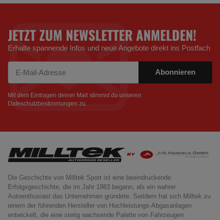
JETZT ZUM NEWSLETTER ANMELDEN!
Erhalte spannende Infos und neue Angebote direkt ins Postfach
Abonnieren
Newsletter Abonnieren
Mit dem Eintragen deiner Mail stimmst du unseren
Dateschutzbestimmungen
zu.
Die Geschichte von Milltek Sport ist eine beeindruckende
Erfolgsgeschichte, die im Jahr 1983 begann, als ein wahrer
Autoenthusiast das Unternehmen gründete. Seitdem hat sich Milltek zu
einem der führenden Hersteller von Hochleistungs-Abgasanlagen
entwickelt, die eine stetig wachsende Palette von Fahrzeugen