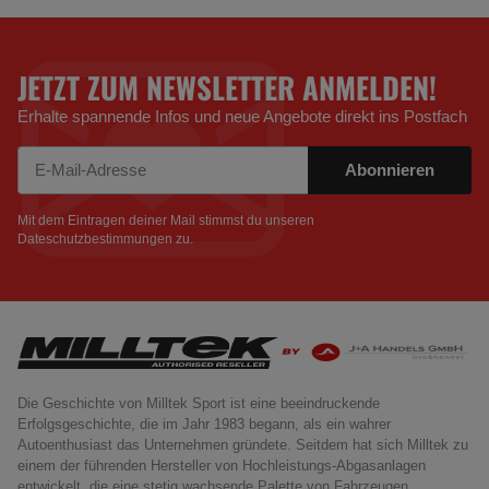
JETZT ZUM NEWSLETTER ANMELDEN!
Erhalte spannende Infos und neue Angebote direkt ins Postfach
Abonnieren
Newsletter Abonnieren
Mit dem Eintragen deiner Mail stimmst du unseren
Dateschutzbestimmungen
zu.
Die Geschichte von Milltek Sport ist eine beeindruckende
Erfolgsgeschichte, die im Jahr 1983 begann, als ein wahrer
Autoenthusiast das Unternehmen gründete. Seitdem hat sich Milltek zu
einem der führenden Hersteller von Hochleistungs-Abgasanlagen
entwickelt, die eine stetig wachsende Palette von Fahrzeugen