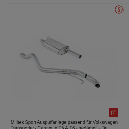
Milltek Sport Auspuffanlage passend für Volkswagen
Transporter / Caravelle T5 & T6 - gedämpft - für