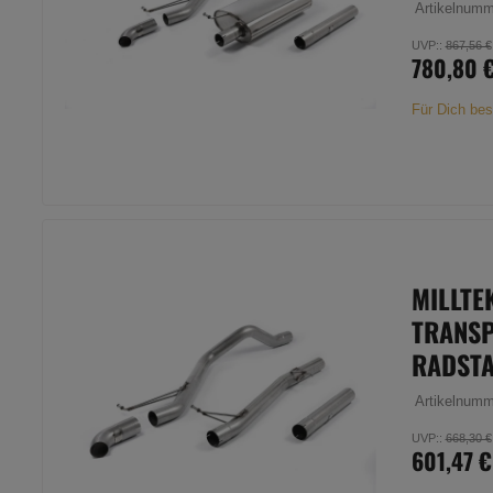
Artikelnum
UVP:
:
867,56 €
780,80 
Für Dich bes
MILLTE
TRANSP
RADST
Artikelnum
UVP:
:
668,30 €
601,47 €