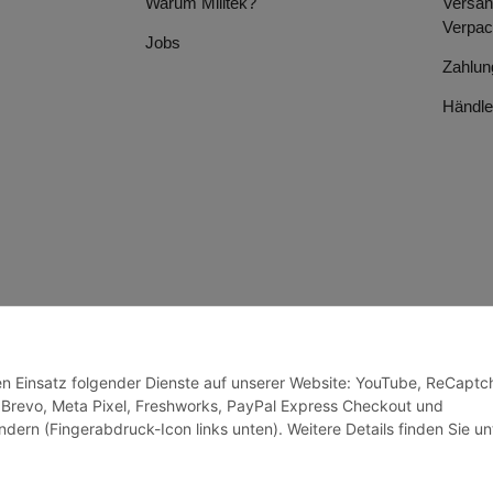
Warum Milltek?
Versan
Verpac
Jobs
Zahlun
Händle
den Einsatz folgender Dienste auf unserer Website: YouTube, ReCaptc
 Brevo, Meta Pixel, Freshworks, PayPal Express Checkout und
ndern (Fingerabdruck-Icon links unten). Weitere Details finden Sie un