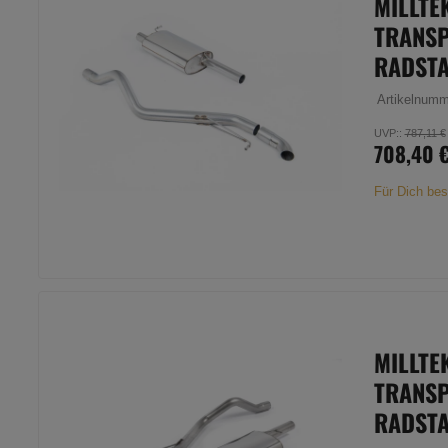
MILLTE
TRANSP
RADST
Artikelnum
UVP:
:
787,11 €
708,40 
Für Dich bes
MILLTE
TRANSP
RADST