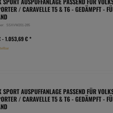
K SPORT AUSPUFFANLAGE PASSEND FÜR VOL
ORTER / CARAVELLE T5 & T6 - GEDÄMPFT - F
AND
mer:
SSXVW201-285
€ -
1.053,69 €
*
tellbar
K SPORT AUSPUFFANLAGE PASSEND FÜR VOL
ORTER / CARAVELLE T5 & T6 - GEDÄMPFT - F
AND