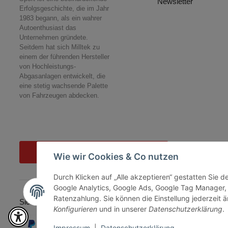
Newsletter
Erfolgsgeschichte, die im Jahr
1983 begann, als ein wahrer
Autoenthusiast das
Unternehmen gründete.
Seitdem hat sich Milltek zu
einem der führenden Hersteller
von Hochleistungs-
Abgasanlagen entwickelt, die
eine stetig wachsende Palette
von Fahrzeugen abdecken.
Vertrag widerrufen
Wie wir Cookies & Co nutzen
Durch Klicken auf „Alle akzeptieren“ gestatten Sie 
Google Analytics, Google Ads, Google Tag Manager,
Ratenzahlung. Sie können die Einstellung jederzeit ä
Sicher bezahlen via:
Konfigurieren
und in unserer
Datenschutzerklärung
.
Impressum
|
Datenschutzerklärung