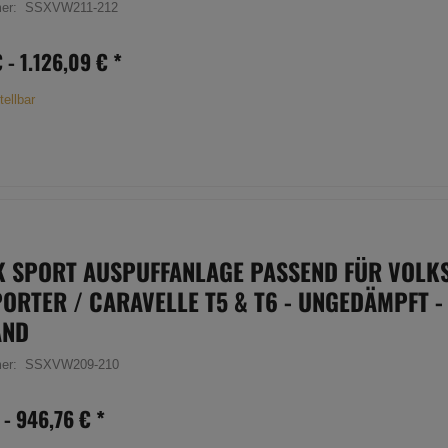
mer:
SSXVW211-212
€ -
1.126,09 €
*
tellbar
K SPORT AUSPUFFANLAGE PASSEND FÜR VOL
ORTER / CARAVELLE T5 & T6 - UNGEDÄMPFT -
AND
mer:
SSXVW209-210
 -
946,76 €
*