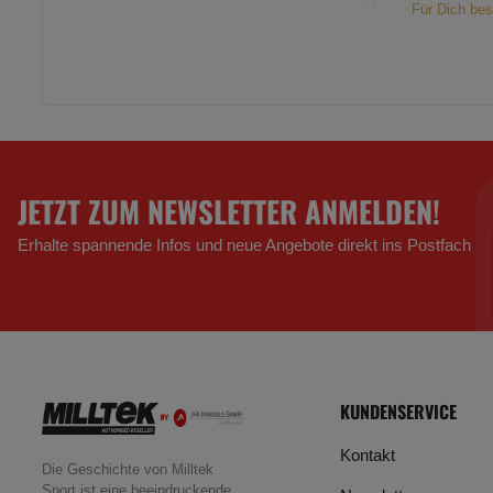
Für Dich bes
JETZT ZUM NEWSLETTER ANMELDEN!
Erhalte spannende Infos und neue Angebote direkt ins Postfach
KUNDENSERVICE
Kontakt
Die Geschichte von Milltek
Sport ist eine beeindruckende