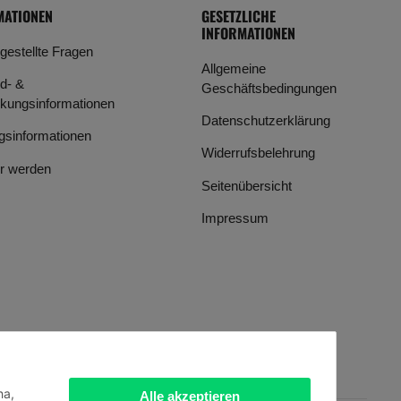
MATIONEN
GESETZLICHE
INFORMATIONEN
 gestellte Fragen
Allgemeine
d- &
Geschäftsbedingungen
kungsinformationen
Datenschutzerklärung
gsinformationen
Widerrufsbelehrung
r werden
Seitenübersicht
Impressum
ha,
Alle akzeptieren