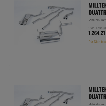
MILLTE
QUATTR
Artikelnum
UVP:
:
1.404,68
1.264,21
Für Dich bes
MILLTE
QUATTR
Artikelnum