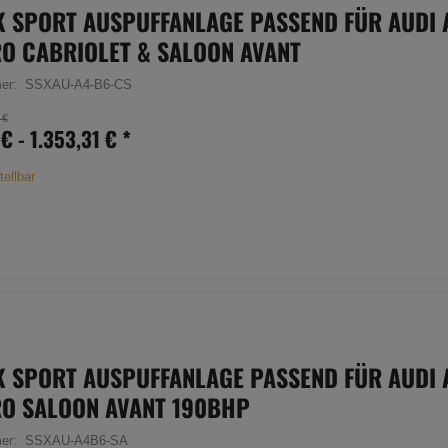
K SPORT AUSPUFFANLAGE PASSEND FÜR AUDI A
O CABRIOLET & SALOON AVANT
mer:
SSXAU-A4-B6-CS
 €
 € -
1.353,31 €
*
tellbar
K SPORT AUSPUFFANLAGE PASSEND FÜR AUDI A
O SALOON AVANT 190BHP
mer:
SSXAU-A4B6-SA