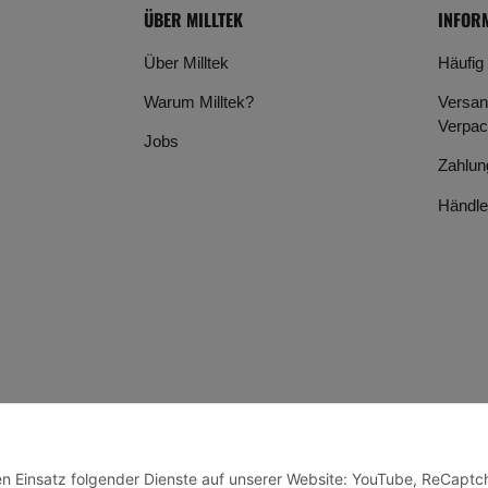
ÜBER MILLTEK
INFOR
Über Milltek
Häufig
Warum Milltek?
Versan
Verpac
Jobs
Zahlun
Händle
den Einsatz folgender Dienste auf unserer Website: YouTube, ReCaptc