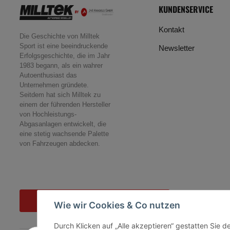
KUNDENSERVICE
Kontakt
Die Geschichte von Milltek
Sport ist eine beeindruckende
Newsletter
Erfolgsgeschichte, die im Jahr
1983 begann, als ein wahrer
Autoenthusiast das
Unternehmen gründete.
Seitdem hat sich Milltek zu
einem der führenden Hersteller
von Hochleistungs-
Abgasanlagen entwickelt, die
eine stetig wachsende Palette
von Fahrzeugen abdecken.
Vertrag widerrufen
Wie wir Cookies & Co nutzen
Durch Klicken auf „Alle akzeptieren“ gestatten Sie 