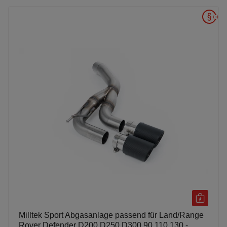
Milltek Sport Abgasanlage passend für Land/Range
Rover Defender D200 D250 D300 90 110 130 -