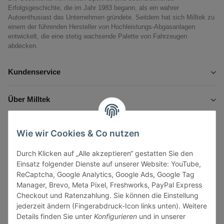
Erfolgsgeschichte, die im Jahr 1983 begann, als ein wahrer
Autoenthusiast das Unternehmen gründete. Seitdem hat sich Milltek zu
einem der führenden Hersteller von Hochleistungs-Abgasanlagen
entwickelt, die eine stetig wachsende Palette von Fahrzeugen
abdecken.
Kundenservice
Über Milltek
Informationen
Wie wir Cookies & Co nutzen
Durch Klicken auf „Alle akzeptieren“ gestatten Sie den
Gesetzliche Informationen
Einsatz folgender Dienste auf unserer Website: YouTube,
ReCaptcha, Google Analytics, Google Ads, Google Tag
Manager, Brevo, Meta Pixel, Freshworks, PayPal Express
Checkout und Ratenzahlung. Sie können die Einstellung
jederzeit ändern (Fingerabdruck-Icon links unten). Weitere
Vertrag widerrufen
Details finden Sie unter
Konfigurieren
und in unserer