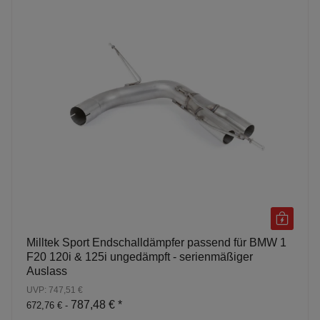
Milltek Sport Endschalldämpfer passend für BMW 1
F20 120i & 125i ungedämpft - serienmäßiger
Auslass
UVP: 747,51 €
787,48 €
*
672,76 € -